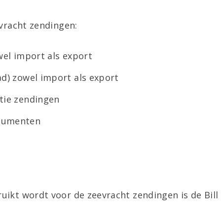
vracht zendingen:
wel import als export
ad) zowel import als export
tie zendingen
cumenten
kt wordt voor de zeevracht zendingen is de Bill o