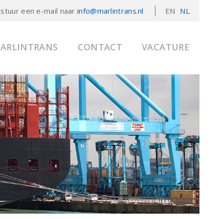
 stuur een e-mail naar
info@marlintrans.nl
EN
NL
MARLINTRANS
CONTACT
VACATURE